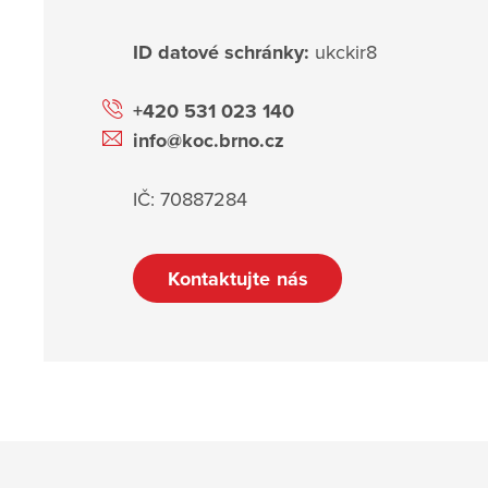
ID datové schránky:
ukckir8
+420 531 023 140
info@koc.brno.cz
IČ: 70887284
Kontaktujte nás