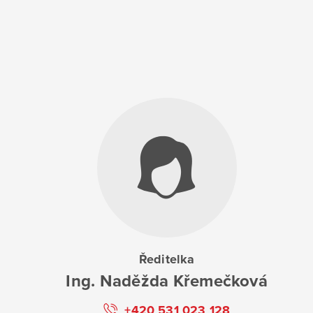
Ředitelka
Ing. Naděžda Křemečková
+420 531 023 128