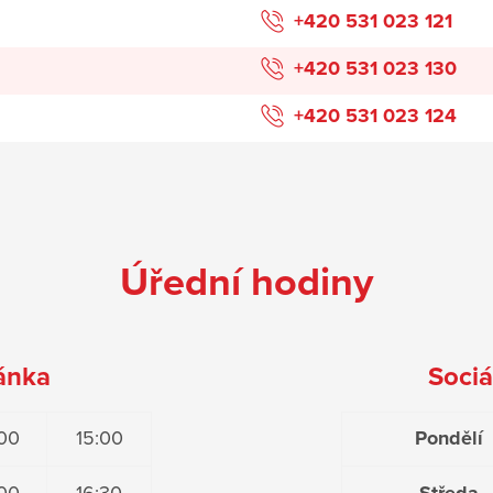
+420 531 023 121
+420 531 023 130
+420 531 023 124
Úřední hodiny
iánka
Sociá
:00
15:00
Pondělí
:00
16:30
Středa