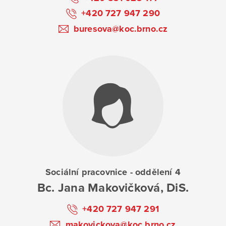
+420 727 947 290
buresova@koc.brno.cz
Sociální pracovnice - oddělení 4
Bc. Jana Makovičková, DiS.
+420 727 947 291
makovickova@koc.brno.cz