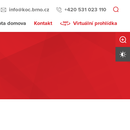
info@koc.brno.cz
+420 531 023 110
ota domova
Kontakt
Virtuální prohlídka
Zvětši
Vysoký 