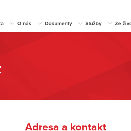
ka
O nás
Dokumenty
Služby
Ze živ
t
Adresa a kontakt