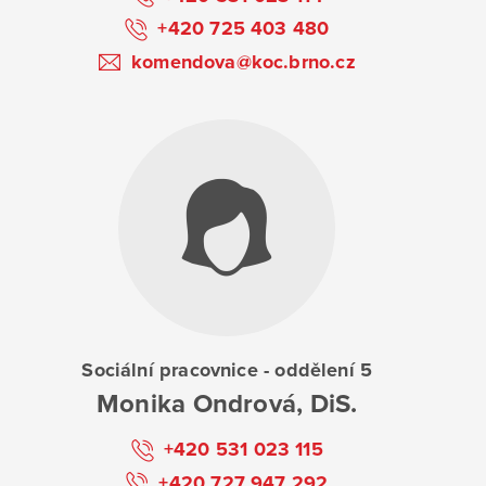
+420 725 403 480
komendova@koc.brno.cz
Sociální pracovnice - oddělení 5
Monika Ondrová, DiS.
+420 531 023 115
+420 727 947 292