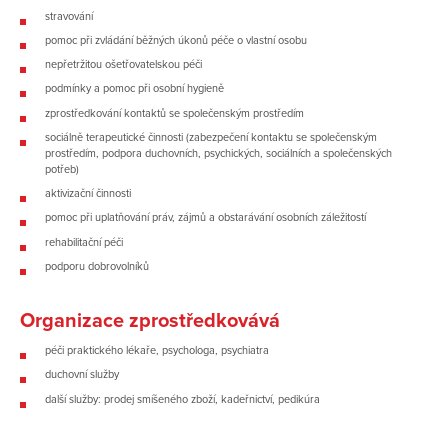
stravování
pomoc při zvládání běžných úkonů péče o vlastní osobu
nepřetržitou ošetřovatelskou péči
podmínky a pomoc při osobní hygieně
zprostředkování kontaktů se společenským prostředím
sociálně terapeutické činnosti (zabezpečení kontaktu se společenským
prostředím, podpora duchovních, psychických, sociálních a společenských
potřeb)
aktivizační činnosti
pomoc při uplatňování práv, zájmů a obstarávání osobních záležitostí
rehabilitační péči
podporu dobrovolníků
Organizace zprostředkovává
péči praktického lékaře, psychologa, psychiatra
duchovní služby
další služby: prodej smíšeného zboží, kadeřnictví, pedikúra