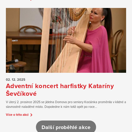
02. 12.
2025
Adventní koncert harfistky Kataríny
Ševčíkové
V úterý 2. prosince 2025 se jídelna Domova pro seniory Kociánka proměnila v klidné a
slavnostně naladěné místo. Dopoledne k nám totiž opět po roce...
Více o této akci
Další proběhlé akce