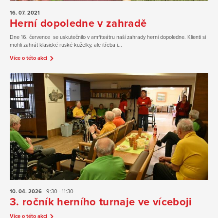
16. 07.
2021
Herní dopoledne v zahradě
Dne 16. července se uskutečnilo v amfiteátru naší zahrady herní dopoledne. Klienti si
mohli zahrát klasické ruské kuželky, ale itřeba i...
Více o této akci
10. 04.
2026
9:30 - 11:30
3. ročník herního turnaje ve víceboji
Více o této akci