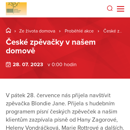
Ze života domova
Proběhlé akce
České zpěvačky v našem domově
České zpěvačky v našem
domově
28. 07. 2023
v 0:00 hodin
V pátek 28. července nás přijela navštívit
zpěvačka Blondie Jane. Přijela s hudebním
programem písní českých zpěveček a našim
klientům zazpívala písně od Hany Zagorové,
Heleny Vondráčková, Marie Rottrové a dalších.