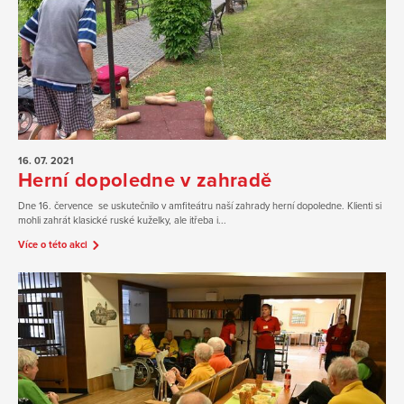
16. 07.
2021
Herní dopoledne v zahradě
Dne 16. července se uskutečnilo v amfiteátru naší zahrady herní dopoledne. Klienti si
mohli zahrát klasické ruské kuželky, ale itřeba i...
Více o této akci