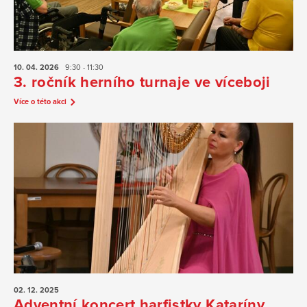
10. 04.
2026
9:30 - 11:30
3. ročník herního turnaje ve víceboji
Více o této akci
02. 12.
2025
Adventní koncert harfistky Kataríny