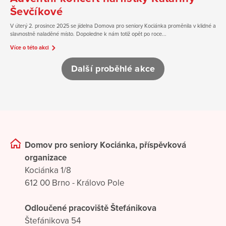
Ševčíkové
V úterý 2. prosince 2025 se jídelna Domova pro seniory Kociánka proměnila v klidné a
slavnostně naladěné místo. Dopoledne k nám totiž opět po roce...
Více o této akci
Další proběhlé akce
Domov pro seniory Kociánka, příspěvková
organizace
Kociánka 1/8
612 00 Brno - Královo Pole
Odloučené pracoviště Štefánikova
Štefánikova 54