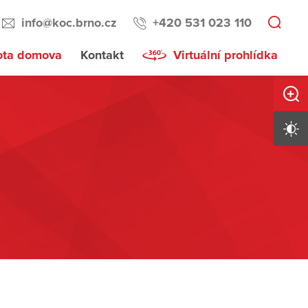
info@koc.brno.cz
+420 531 023 110
ota domova
Kontakt
Virtuální prohlídka
Zvětši
Vysoký 