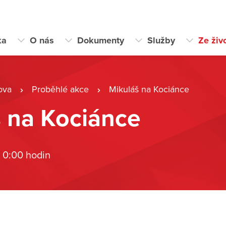
ka
O nás
Dokumenty
Služby
Ze živ
ova
Proběhlé akce
Mikuláš na Kociánce
 na Kociánce
 0:00 hodin