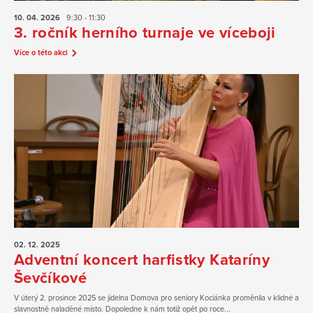
10. 04.
2026
9:30 - 11:30
3. ročník herního turnaje ve víceboji
Více o této akci
02. 12.
2025
Adventní koncert harfistky Kataríny
Ševčíkové
V úterý 2. prosince 2025 se jídelna Domova pro seniory Kociánka proměnila v klidné a
slavnostně naladěné místo. Dopoledne k nám totiž opět po roce...