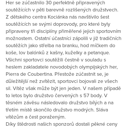
Her se zúčastnilo 30 perfektně připravených
soutěžících v pěti barevně rozlišených družstvech.
Z dětského centra Kociánka nás navštívilo šest
soutěžících se svými doprovody, pro které byly
připraveny tři disciplíny přiměřené jejich sportovním
možnostem. Ostatní účastníci zápolili v již tradičních
soutěžích jako střelba na branku, hod míčkem do
koše, lov balónků z kašny, kuželky a petanque.
Všichni sportovci soutěžili čestně v souladu s
heslem zakladatele novodobých olympijských her,
Pierra de Coubertina. Přestože zúčastnit se, je
důležitější než zvítězit, sportovci bojovali ze všech
sil. Vítěz však může být jen jeden. V našem případě
to letos bylo družstvo červených s 57 body. V
těsném závěsu následovalo družstvo bílých a na
třetím místě skončilo družstvo modrých. Sláva
vítězům a čest poraženým.
Díky štědrosti našich sponzorů dostali pěkné ceny