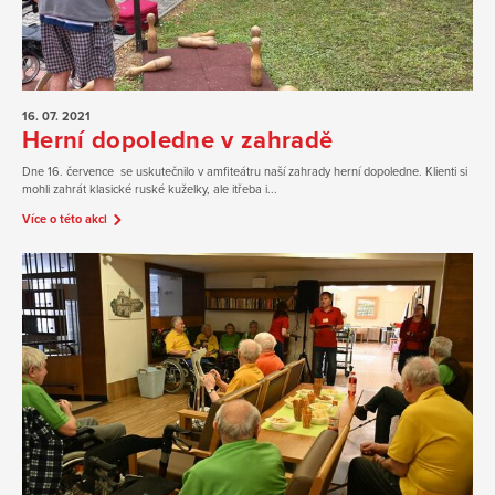
16. 07.
2021
Herní dopoledne v zahradě
Dne 16. července se uskutečnilo v amfiteátru naší zahrady herní dopoledne. Klienti si
mohli zahrát klasické ruské kuželky, ale itřeba i...
Více o této akci