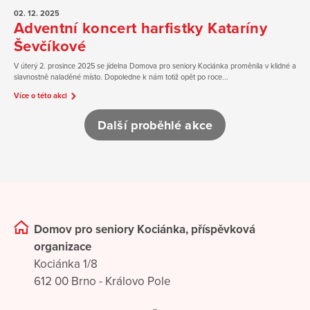
02. 12.
2025
Adventní koncert harfistky Kataríny
Ševčíkové
V úterý 2. prosince 2025 se jídelna Domova pro seniory Kociánka proměnila v klidné a
slavnostně naladěné místo. Dopoledne k nám totiž opět po roce...
Více o této akci
Další proběhlé akce
Domov pro seniory Kociánka, příspěvková
organizace
Kociánka 1/8
612 00 Brno - Královo Pole