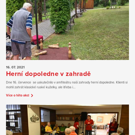
16. 07.
2021
Herní dopoledne v zahradě
Dne 16. července se uskutečnilo v amfiteátru naší zahrady herní dopoledne. Klienti si
mohli zahrát klasické ruské kuželky, ale itřeba i...
Více o této akci