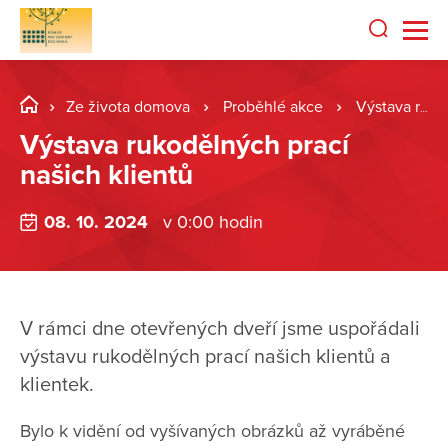
Ze života domova
Proběhlé akce
Výstava rukodělných prací našich klientů
Výstava rukodělných prací
našich klientů
08. 10. 2024
v 0:00 hodin
V rámci dne otevřených dveří jsme uspořádali
výstavu rukodělných prací našich klientů a
klientek.
Bylo k vidění od vyšívaných obrázků až vyráběné