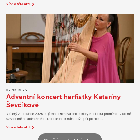
Více o této akci
02. 12.
2025
Adventní koncert harfistky Kataríny
Ševčíkové
V úterý 2. prosince 2025 se jídelna Domova pro seniory Kociánka proměnila v klidné a
slavnostně naladěné místo. Dopoledne k nám totiž opět po roce...
Více o této akci