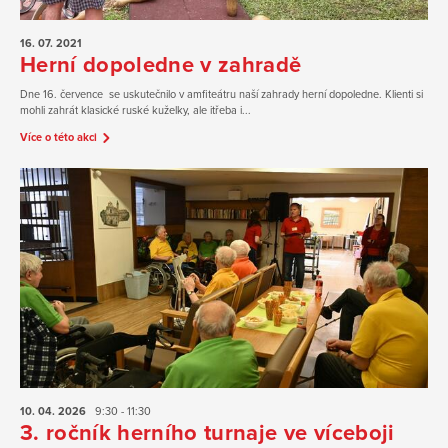
16. 07.
2021
Herní dopoledne v zahradě
Dne 16. července se uskutečnilo v amfiteátru naší zahrady herní dopoledne. Klienti si
mohli zahrát klasické ruské kuželky, ale itřeba i...
Více o této akci
10. 04.
2026
9:30 - 11:30
3. ročník herního turnaje ve víceboji